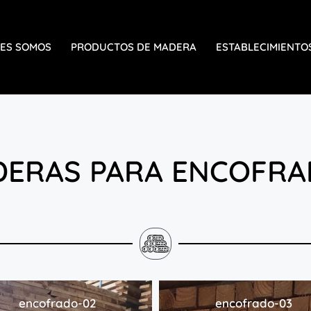
NES SOMOS
PRODUCTOS DE MADERA
ESTABLECIMIENTO
ERAS PARA ENCOFR
encofrado-02
encofrado-03