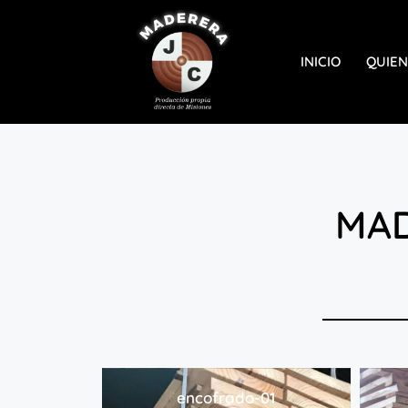
INICIO
QUIE
MAD
encofrado-01