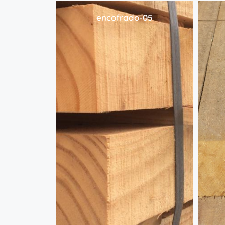
encofrado-05